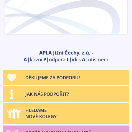
APLA Jižní Čechy, z.ú. -
A
|ktivní
P
|odpora
L
|idí s
A
|utismem
DĚKUJEME ZA PODPORU!
JAK NÁS PODPOŘIT?
HLEDÁME
NOVÉ KOLEGY