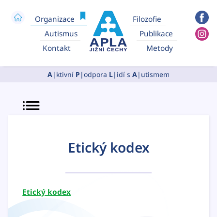
Organizace
Filozofie
Autismus
Publikace
Kontakt
Metody
A
|ktivní
P
|odpora
L
|idí s
A
|utismem
MENU
Etický kodex
Etický kodex