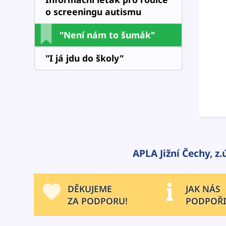
o screeningu autismu
"Není nám to šumák"
"I já jdu do školy"
APLA Jižní Čechy, z.ú
DĚKUJEME
JAK NÁS
ZA PODPORU!
PODPOŘI