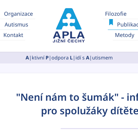
Organizace
Filozofie
Autismus
Publika
Kontakt
Metody
A
|ktivní
P
|odpora
L
|idí s
A
|utismem
"Není nám to šumák" - in
pro spolužáky dítět