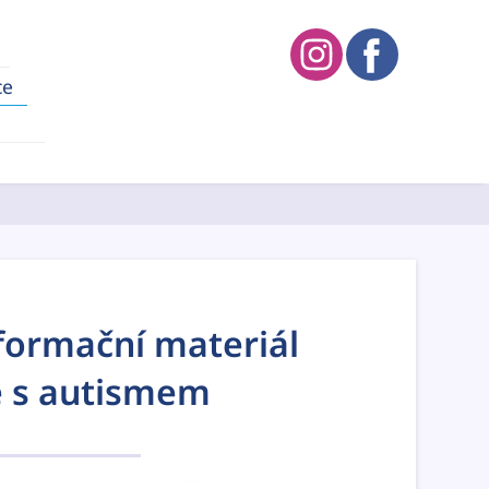
ce
formační materiál
e s autismem