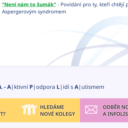
"Není nám to šumák"
- Povídání pro ty, kteří chtě
Aspergerovým syndromem
. -
A
|ktivní
P
|odpora
L
|idí s
A
|utismem
HLEDÁME
ODBĚR N
T?
NOVÉ KOLEGY
A INFOLI