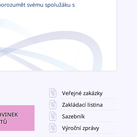
jí porozumět svému spolužáku s
Veřejné zakázky
Zakládací listina
OVINEK
Sazebník
STŮ
Výroční zprávy